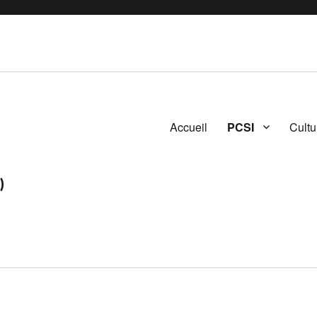
Accueil
PCSI
Cultu
)