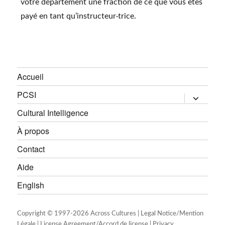
votre département une fraction de ce que vous êtes
payé en tant qu’instructeur·trice.
Accueil
PCSI
expand
child
menu
Cultural Intelligence
À propos
Contact
Aide
English
Copyright © 1997-
2026 Across Cultures |
Legal Notice/Mention
Légale
|
License Agreement/Accord de license
|
Privacy